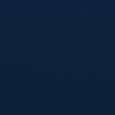
1
传控艺术碰撞高位压迫！西班牙大战智
利，进球大战一触即发
2026-06-13
更多分类
新手指南
(1)
体育评论
(1)
国际足球
(2)
体育绿茵
(1)
体育专题
(1)
体育新闻
(1)
快速访问
官方直播入口
完整赛程表
赛事回放与视频
观赛指南
官方观赛
APP下载