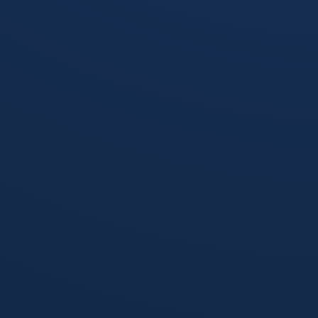
进入直播大厅
查看赛程表
浏览赛事回放
相关文章
当前展示 1 篇内容