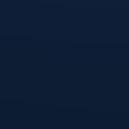
WatchWorldCup
2026世界杯官方观赛平台
提供安全稳定的世界杯高清直播入口、完整赛程信息、赛事回
放内容与官方观赛工具下载服务，面向多终端用户打造高可用
数字观赛体验。