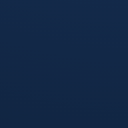
体育赛事分析
2026-06-13
· 106 次阅读
传控艺术碰撞高位压迫！西班牙大战智