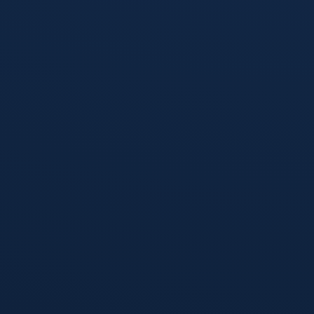
利，进球大战一触即发
西班牙与智利两支崇尚进攻的劲旅即将狭路相逢。西雅图的备
战信号与盘口数据，都预示着一场精彩绝伦的对攻大战即将上
演。
陆杰
阅读全文
最新发布
更多
传控艺术碰撞高位压迫！西班牙大战智
利，进球大战一触即发
2026-06-13
热门阅读